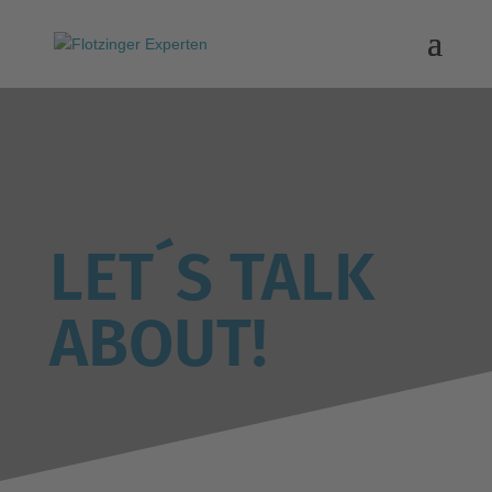
LET´S TALK
ABOUT!