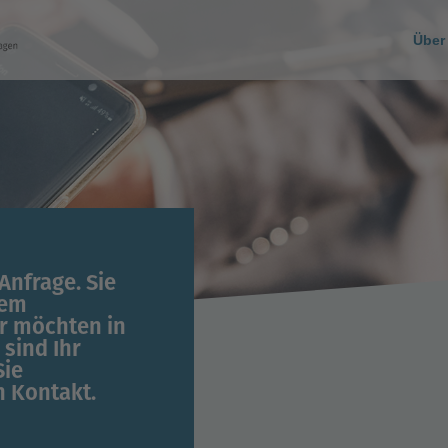
Über
Anfrage. Sie
nem
r möchten in
 sind Ihr
Sie
n Kontakt.