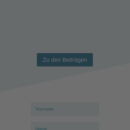
Sehr geehrte Geschäftspartner!Stellen Sie sich
vor, Sie bekommen die außergewöhnliche
Möglichkeit...
Zu den Beiträgen