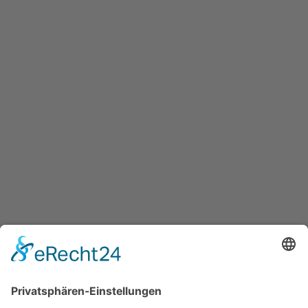
Senden
13 + 7
=