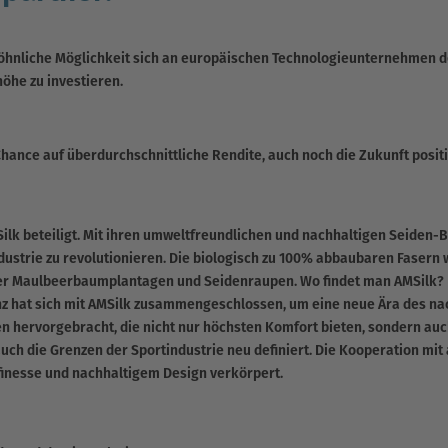
wöhnliche Möglichkeit sich an europäischen Technologieunternehmen d
öhe zu investieren.
ance auf überdurchschnittliche Rendite, auch noch die Zukunft positiv
k beteiligt. Mit ihren umweltfreundlichen und nachhaltigen Seiden-B
ndustrie zu revolutionieren. Die biologisch zu 100% abbaubaren Faser
er Maulbeerbaumplantagen und Seidenraupen. Wo findet man AMSilk?
nz hat sich mit AMSilk zusammengeschlossen, um eine neue Ära des na
n hervorgebracht, die nicht nur höchsten Komfort bieten, sondern auch
ch die Grenzen der Sportindustrie neu definiert. Die Kooperation mit 
finesse und nachhaltigem Design verkörpert.