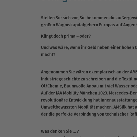
Stellen Sie sich vor, Sie bekommen die außerge
großen Wagniskapitalgebern Europas auf Augenh
Klingt doch prima – oder?
Und was wäre, wenn ihr Geld neben einer hohen Ch
macht?
Angenommen Sie wären exemplarisch an der AMSil
Industriegeschichte zu schreiben und die Textili
Öl/Chemie, Baumwolle Anbau mit viel Wasser od
Auf der IAA Mobility München 2023. Mercedes-Be
revolutionäre Entwicklung hat Innenausstattunge
Umweltbewussten Mobilität machen. AMSilk hat au
der die perfekte Verbindung von technischer Raf
Was denken Sie … ?