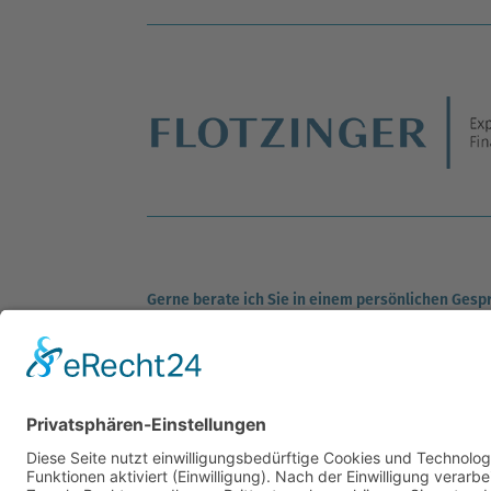
Gerne berate ich Sie in einem persönlichen Gesp
per Nachricht einen Termin vereinbaren.
Ich bin für Sie da.
Ihr Karlheinz Flotzinger