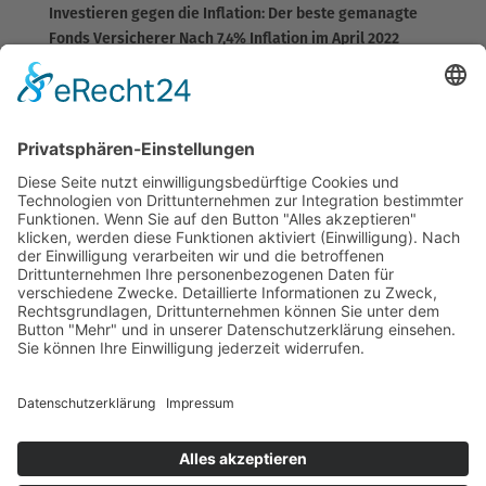
Investieren gegen die Inflation: Der beste gemanagte
Fonds Versicherer Nach 7,4% Inflation im April 2022
merken es die Deutschen nun doch an den
Supermarktkassen und Tankstellen und erste
Ökonomen prognostizieren für den Sommer in Europa
sogar zweistellige...
Datenschutz
Impressum
Büro
Jobs
News